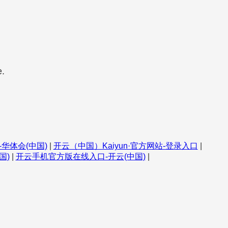
e.
。
华体会(中国)
|
开云（中国）Kaiyun·官方网站-登录入口
|
国)
|
开云手机官方版在线入口-开云(中国)
|